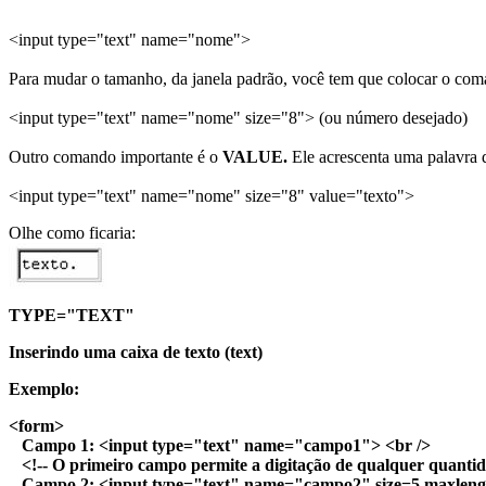
<input type="text" name="nome">
Para mudar o tamanho, da janela padrão, você tem que colocar o co
<input type="text" name="nome" size="8"> (ou número desejado)
Outro comando importante é o
VALUE.
Ele acrescenta uma palavra 
<input type="text" name="nome" size="8" value="texto">
Olhe como ficaria:
TYPE="TEXT"
Inserindo uma caixa de texto (text)
Exemplo:
<form>
Campo 1: <input type="text" name="campo1"> <br />
<!-- O primeiro campo permite a digitação de qualquer quanti
Campo 2: <input type="text" name="campo2" size=5 maxleng