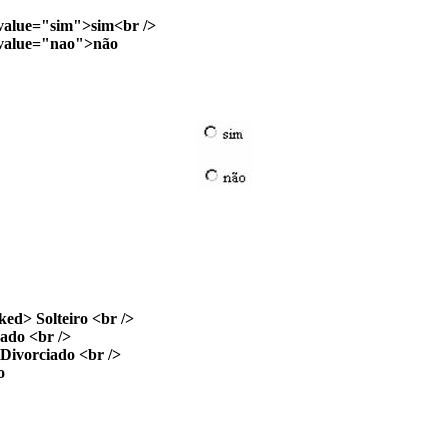
alue="sim">sim<br />
value="nao">não
d> Solteiro <br />
do <br />
ivorciado <br />
o