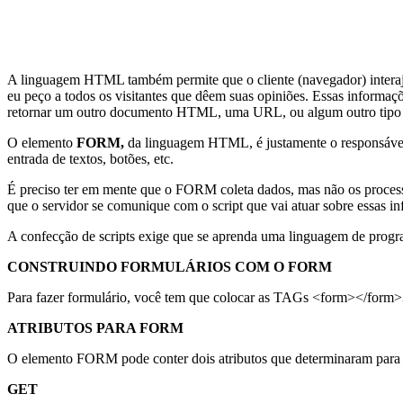
A linguagem HTML também permite que o cliente (navegador) interaj
eu peço a todos os visitantes que dêem suas opiniões. Essas informaç
retornar um outro documento HTML, uma URL, ou algum outro tipo d
O elemento
FORM,
da linguagem HTML, é justamente o responsável p
entrada de textos, botões, etc.
É preciso ter em mente que o FORM coleta dados, mas não os process
que o servidor se comunique com o script que vai atuar sobre essas i
A confecção de scripts exige que se aprenda uma linguagem de pr
CONSTRUINDO FORMULÁRIOS COM O FORM
Para fazer formulário, você tem que colocar as TAGs <form></form>
ATRIBUTOS PARA FORM
O elemento FORM
pode conter dois atributos que determinaram pa
GET