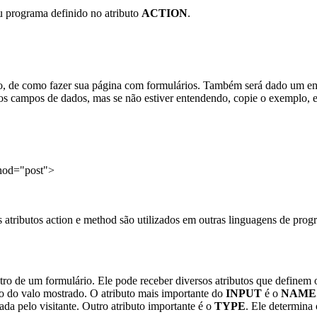
ou programa definido no atributo
ACTION
.
, de como fazer sua página com formulários. Também será dado um ende
s campos de dados, mas se não estiver entendendo, copie o exemplo, e 
thod="post">
 atributos action e method são utilizados em outras linguagens de pr
ro de um formulário. Ele pode receber diversos atributos que definem o
o do valo mostrado. O atributo mais importante do
INPUT
é o
NAME
dada pelo visitante. Outro atributo importante é o
TYPE
.
Ele determina 