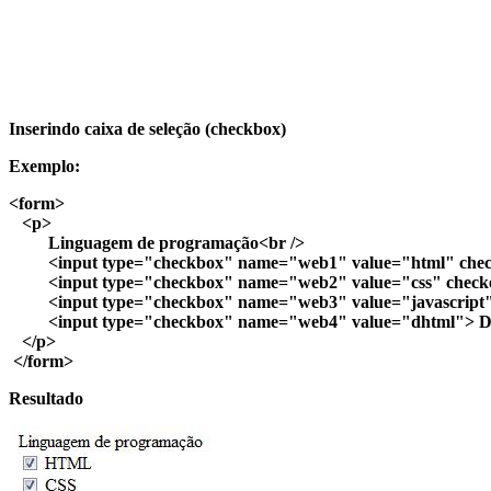
Inserindo caixa de seleção (checkbox)
Exemplo:
<form>
<p>
Linguagem de programação<br />
<input type="checkbox" name="web1" value="html" che
<input type="checkbox" name="web2" value="css" checke
<input type="checkbox" name="web3" value="javascript"> 
<input type="checkbox" name="web4" value="dhtml"> D
</p>
</form>
Resultado