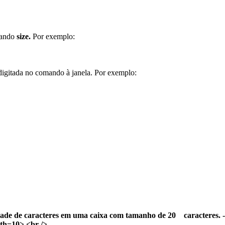
mando
size.
Por exemplo:
digitada no comando à janela. Por exemplo:
dade de caracteres em uma caixa com tamanho de 20 caracteres. -
th=10> <br />