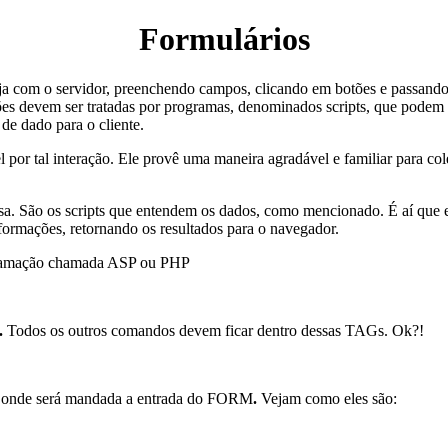
Formulários
a com o servidor, preenchendo campos, clicando em botões e passando
ões devem ser tratadas por programas, denominados scripts, que podem 
e dado para o cliente.
or tal interação. Ele provê uma maneira agradável e familiar para cole
a. São os scripts que entendem os dados, como mencionado. É aí que e
nformações, retornando os resultados para o navegador.
ogramação chamada ASP ou PHP
.
Todos os outros comandos devem ficar dentro dessas TAGs. Ok?!
ra onde será mandada a entrada do FORM
.
Vejam como eles são: