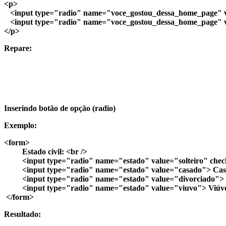
<p>
<input type="radio" name="voce_gostou_dessa_home_page" v
<input type="radio" name="voce_gostou_dessa_home_page" 
</p>
Repare:
Inserindo botão de opção (radio)
Exemplo:
<form>
Estado civil: <br />
<input type="radio" name="estado" value="solteiro" checke
<input type="radio" name="estado" value="casado"> Casa
<input type="radio" name="estado" value="divorciado"> D
<input type="radio" name="estado" value="viuvo"> Viúv
</form>
Resultado: