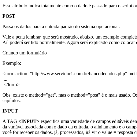
Esse atributo indica totalmente como o dado é passado para o script 
POST
Passa os dados para a entrada padrão do sistema operacional.
Vale a pena lembrar, que será mostrado, abaixo, um exemplo completo
Aí poderá ser lido normalmente. Agora será explicado como colocar o
Criando um formulário
Exemplo:
<form action="http://www.servidor1.com.br/bancodedados.php" me
...
</form>
Obs: existe o method="get", mas o method="post" é o mais usado. Os
capítulos.
INPUT
A TAG
<INPUT>
especifica uma variedade de campos editáveis dent
da variável associada com o dado da entrada, o alinhamento e o camp
você for receber os dados, já, processados, irá vir o value = resposta 