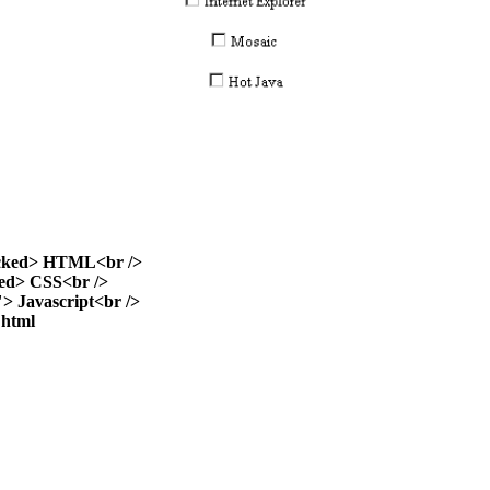
cked> HTML<br />
d> CSS<br />
Javascript<br />
html