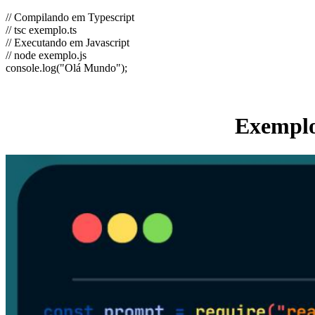
// Compilando em Typescript
// tsc exemplo.ts
// Executando em Javascript
// node exemplo.js
console.log("Olá Mundo");
Exemplo