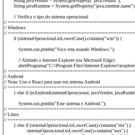
String javaVendor = System.getProperty("java.vendor");
String javaRuntime = System.getProperty("java.runtime.name")
// Verifica o tipo do sistema operacional
// ==============================================
// Windows
// ==============================================
if (sistemaOperacional.toLowerCase().contains("win")) {
System.out.println("Voce esta usando Windows.");
// Abrindo o Internet Explorer (ou Microsoft Edge)
abrirPrograma("C:\\Program Files\\Internet Explorer\\iexplore ht
// ==============================================
// Android
// Nota: Uso o React para usar em sistema Android
// ==============================================
} else if (isAndroid(sistemaOperacional, javaVendor, javaRunti
System.out.println("Este sistema e Android.");
// ==============================================
// Linux
// ==============================================
} else if (sistemaOperacional.toLowerCase().contains("nix") ||
sistemaOperacional.toLowerCase().contains("nux") ||