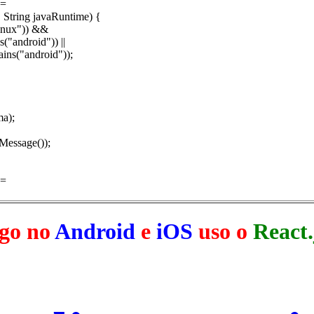
==
 String javaRuntime) {
inux")) &&
android")) ||
s("android"));
a);
Message());
==
igo no
Android
e
iOS
uso o
React.