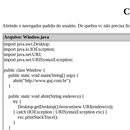
C
Abrindo o navegador padrão do usuário. De quebra vc não precisa fi
Arquivo: Window.java
import java.awt.Desktop;
import java.io.IOException;
import java.net.URI;
import java.net.URISyntaxException;
public class Window {
public static void main(String[] args) {
abrir("http://www.guj.com.br");
}
public static void abrir(String endereco) {
try {
Desktop.getDesktop().browse(new URI(endereco));
} catch (IOException | URISyntaxException exc) {
exc.printStackTrace();
}
}