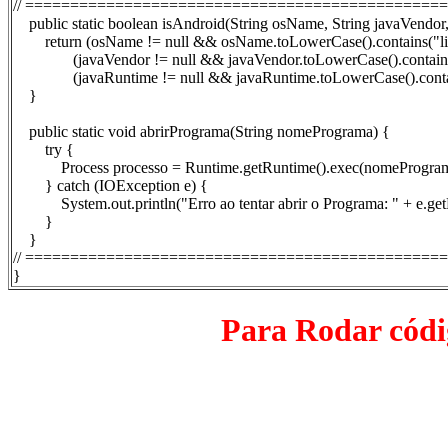
// ==============================================
public static boolean isAndroid(String osName, String javaVendor,
return (osName != null && osName.toLowerCase().contains("l
(javaVendor != null && javaVendor.toLowerCase().contains("
(javaRuntime != null && javaRuntime.toLowerCase().contain
}
public static void abrirPrograma(String nomePrograma) {
try {
Process processo = Runtime.getRuntime().exec(nomeProgram
} catch (IOException e) {
System.out.println("Erro ao tentar abrir o Programa: " + e.get
}
}
// ==============================================
}
Para Rodar cód