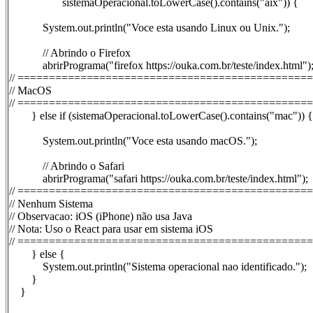
sistemaOperacional.toLowerCase().contains("aix")) {
System.out.println("Voce esta usando Linux ou Unix.");
// Abrindo o Firefox
abrirPrograma("firefox https://ouka.com.br/teste/index.html")
// ==============================================
// MacOS
// ==============================================
} else if (sistemaOperacional.toLowerCase().contains("mac")) {
System.out.println("Voce esta usando macOS.");
// Abrindo o Safari
abrirPrograma("safari https://ouka.com.br/teste/index.html");
// ==============================================
// Nenhum Sistema
// Observacao: iOS (iPhone) não usa Java
// Nota: Uso o React para usar em sistema iOS
// ==============================================
} else {
System.out.println("Sistema operacional nao identificado.");
}
}