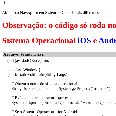
}
Abrindo o Navegador em Sistemas Operacionais diferentes
Observação: o código só roda n
Sistema Operacional
iOS
e
Andr
Arquivo: Window.java
import java.io.IOException;
public class Window {
public static void main(String[] args) {
// Obtem o nome do sistema operacional
String sistemaOperacional = System.getProperty("os.name");
// Exibe o nome do sistema operacional
System.out.println("Sistema Operacional: " + sistemaOperaciona
// Se o Sistema Operacional for Android