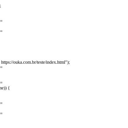
;
==
==
tps://ouka.com.br/teste/index.html");
==
==
me)) {
==
==