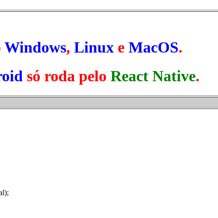
o
Windows
,
Linux
e
MacOS
.
oid
só roda pelo
React Native
.
l);