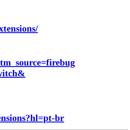
xtensions/
utm_source=firebug
itch&
ensions?hl=pt-br