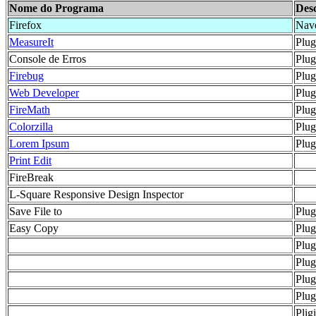
Nome do Programa
Des
Firefox
Nav
MeasureIt
Plug
Console de Erros
Plug
Firebug
Plug
Web Developer
Plug
FireMath
Plug
Colorzilla
Plug
Lorem Ipsum
Plug
Print Edit
FireBreak
L-Square Responsive Design Inspector
Save File to
Plug
Easy Copy
Plug
Plug
Plug
Plug
Plug
Plig