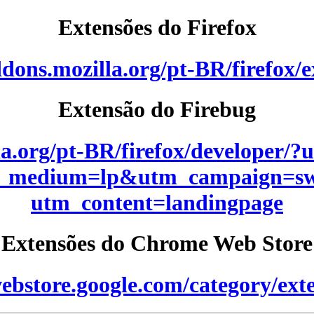
Extensões do Firefox
ddons.mozilla.org/pt-BR/firefox/e
Extensão do Firebug
la.org/pt-BR/firefox/developer/?
_medium=lp&utm_campaign=sw
utm_content=landingpage
Extensões do Chrome Web Store
ebstore.google.com/category/ext